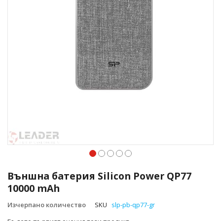
Преминете
към
Външна батерия Silicon Power QP77
началото
10000 mAh
на
галерия
Изчерпано количество
SKU
slp-pb-qp77-gr
със
снимки