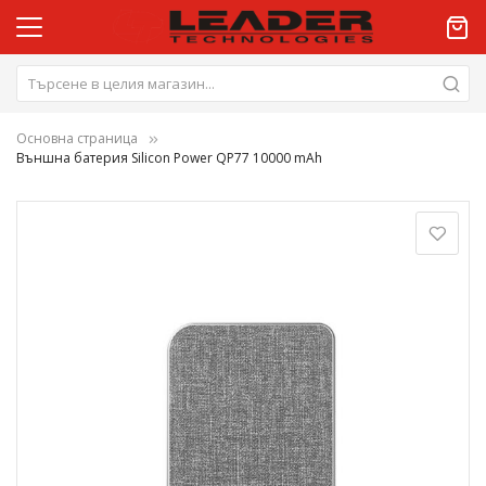
Основна страница
Външна батерия Silicon Power QP77 10000 mAh
Преминете
към
края
на
галерията
на
изображенията