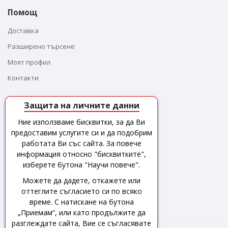
Помощ
Доставка
Разширено търсене
Моят профил
Контакти
Защита на личните данни
За контакти
Ние използваме бисквитки, за да Ви
предоставим услугите си и да подобрим
Адрес : гр. Бургас,
ж.к Братя Миладинови, бл.117
работата Ви със сайта. За повече
(Народен Юмрук), вх.1, партер
информация относно "бисквитките",
изберете бутона "Научи повече".
Имейл: sales@leadertechnologies.bg
Можете да дадете, откажете или
оттеглите съгласието си по всяко
Телефон : +35956 821 300
време. С натискане на бутона
„Приемам“, или като продължите да
разглеждате сайта, Вие се съгласявате