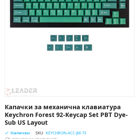
Преминете
към
Капачки за механична клавиатура
началото
Keychron Forest 92-Keycap Set PBT Dye-
на
Sub US Layout
галерия
със
Наличен
SKU
KEYCHRON-ACC-JM-73
снимки