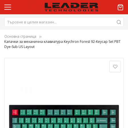
Основна страница
Капачки за механична клавиатура Keychron Forest 92-Keycap Set PBT
Dye-Sub US Layout
Преминете
към
края
на
галерията
на
изображенията