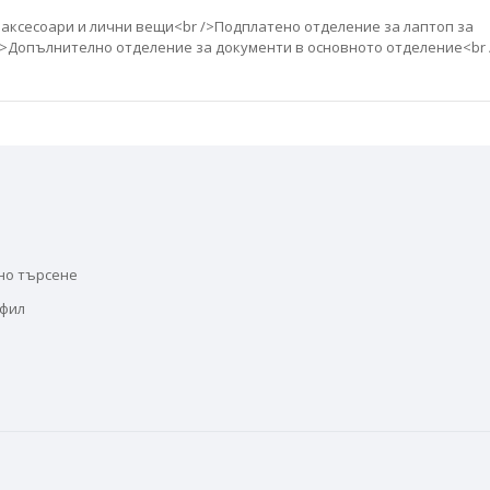
 аксесоари и лични вещи<br />Подплатено отделение за лаптоп за
>Допълнително отделение за документи в основното отделение<br 
но търсене
офил