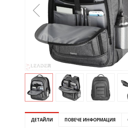
Преминете
към
началото
ДЕТАЙЛИ
ПОВЕЧЕ ИНФОРМАЦИЯ
на