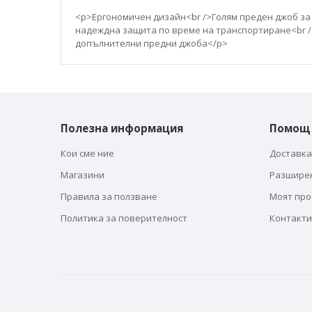
галерия
със
<p>Ергономичен дизайн<br />Голям преден джоб за
снимки
надеждна защита по време на транспортиране<br /
допълнителни предни джоба</p>
Полезна информация
Помощ
Кои сме ние
Доставка
Магазини
Разшире
Правила за ползване
Моят пр
Политика за поверителност
Контакти