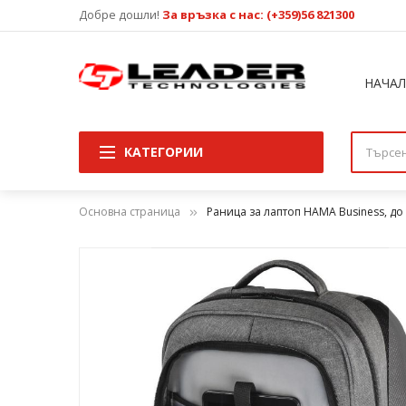
Добре дошли!
За връзка с нас: (+359)56 821300
НАЧА
КАТЕГОРИИ
Основна страница
Раница за лаптоп HAMA Business, до 4
Преминете
към
края
на
галерията
на
изображенията