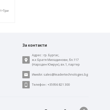
/>Три
За контакти
Адрес : гр. Бургас,
ж.к Братя Миладинови, бл.117
(Народен Юмрук), вх.1, партер
Имейл: sales@leadertechnologies.bg
Телефон : +35956 821 300