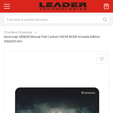
Основна страница
Аксесоар GENESIS Mouse Pad Carbon 500 M WOW Armada Edition
300x250 mm
Преминете
към
края
на
галерията
на
изображенията