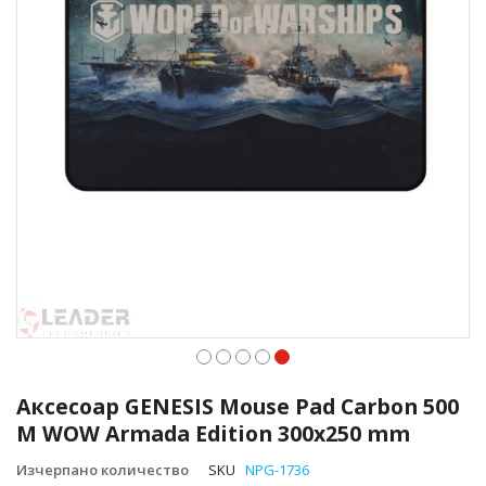
Преминете
към
Аксесоар GENESIS Mouse Pad Carbon 500
началото
M WOW Armada Edition 300x250 mm
на
галерия
Изчерпано количество
SKU
NPG-1736
със