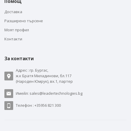
Помощ
Доставка
Разширено търсене
Моят профил
Контакти
За контакти
Адрес : гр. Бургас,
ж.к Братя Миладинови, бл.117
(Народен Юмрук), вх.1, партер
Имейл: sales@leadertechnologies.bg
Телефон : +35956 821 300