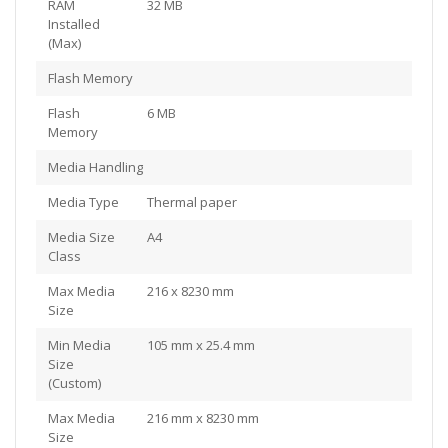
RAM
32 MB
Installed
(Max)
Flash Memory
Flash
6 MB
Memory
Media Handling
Media Type
Thermal paper
Media Size
A4
Class
Max Media
216 x 8230 mm
Size
Min Media
105 mm x 25.4 mm
Size
(Custom)
Max Media
216 mm x 8230 mm
Size