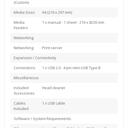
(Custom)
Media Sizes
A4 (210 x 297 mm)
Media
1 x manual - 1 sheet - 216 x 8230 mm
Feeders
Networking
Networking
Print server
Expansion / Connectivity
Connections
1 x USB 2.0 - 4 pin mini-USB Type B
Miscellaneous
Included
Head cleaner
Accessories
Cables
1 x USB cable
Included
Software / System Requirements