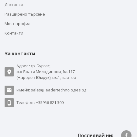
Доставка
Разширено търсене
Моят профил
Контакти
За контакти
Адрес : гр. Бургас,
ж.к Братя Миладинови, бл.117
(Народен Юмрук), вх.1, партер
Имейл: sales@leadertechnologies.bg
Телефон : +35956 821 300
Последвай ни: