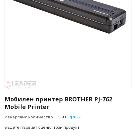
Преминете
към
Мобилен принтер BROTHER PJ-762
началото
Mobile Printer
на
галерия
Изчерпано количество
SKU
PJ762Z1
със
снимки
Бъдете първият оценил този продукт