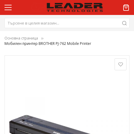
Основна страница
Мобилен принтер BROTHER PJ-762 Mobile Printer
Преминете
към
края
на
галерията
на
изображенията