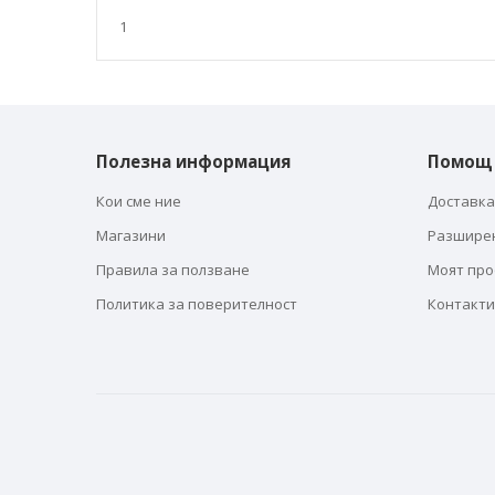
галерия
със
1
снимки
Полезна информация
Помощ
Кои сме ние
Доставка
Магазини
Разшире
Правила за ползване
Моят пр
Политика за поверителност
Контакти