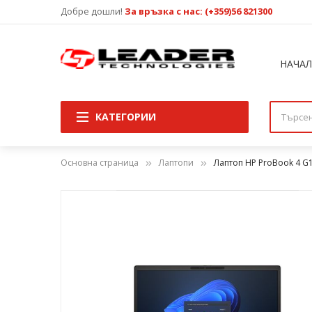
Добре дошли!
За връзка с нас: (+359)56 821300
НАЧА
КАТЕГОРИИ
Основна страница
Лаптопи
Лаптоп HP ProBook 4 G1
Преминете
към
края
на
галерията
на
изображенията