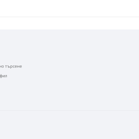
но търсене
офил