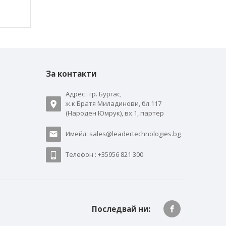
За контакти
Адрес : гр. Бургас,
ж.к Братя Миладинови, бл.117
(Народен Юмрук), вх.1, партер
Имейл: sales@leadertechnologies.bg
Телефон : +35956 821 300
Последвай ни: