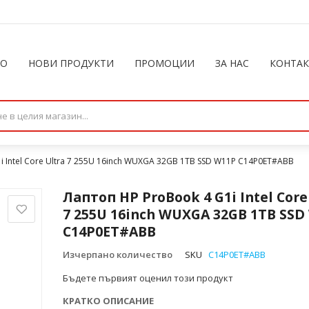
ЛО
НОВИ ПРОДУКТИ
ПРОМОЦИИ
ЗА НАС
КОНТА
i Intel Core Ultra 7 255U 16inch WUXGA 32GB 1TB SSD W11P C14P0ET#ABB
Лаптоп HP ProBook 4 G1i Intel Core
7 255U 16inch WUXGA 32GB 1TB SSD
C14P0ET#ABB
Изчерпано количество
SKU
C14P0ET#ABB
Бъдете първият оценил този продукт
КРАТКО ОПИСАНИЕ