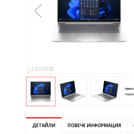
Преминете
към
началото
ДЕТАЙЛИ
ПОВЕЧЕ ИНФОРМАЦИЯ
на